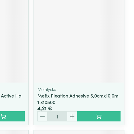
Molnlycke
 Active Ha
Mefix Fixation Adhesive 5,0cmx10,0m
1 310500
4,21 €
Quantité