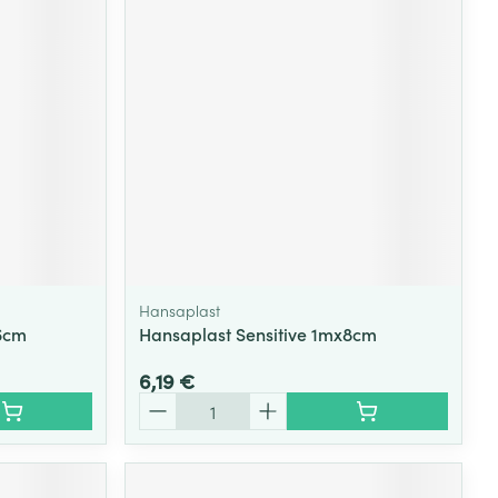
Yeux
s
Afficher plus
ti-insectes
Senteur
Hansaplast
6cm
Hansaplast Sensitive 1mx8cm
6,19 €
Quantité
CBD