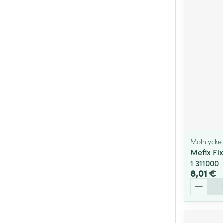
Molnlycke
Mefix Fi
1 311000
8,01 €
Quantité