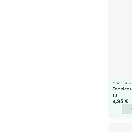
Cheveux
Piluliers et acc
Soins du visag
Taches de pigm
Peau sensible -
Peau mixte
Peau terne
Febelcare
Febelcar
Afficher plus
10
4,95 €
Quantité
Ronflement