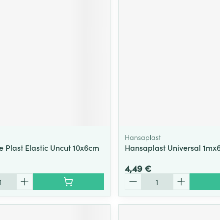
Massage
Afficher plus
Afficher plu
essoires
Masques chirurgique
e
Compléments
Répulsifs an
nutritionnels
entation
 peau irritée
Hansaplast
e Plast Elastic Uncut 10x6cm
Hansaplast Universal 1mx
4,49 €
Quantité
Autobronzants
Rasage