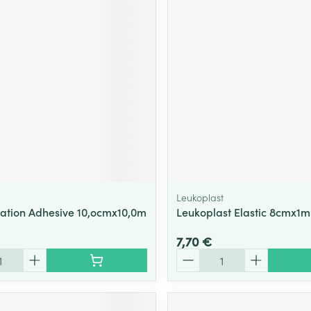
Leukoplast
xation Adhesive 10,ocmx10,0m
Leukoplast Elastic 8cmx1m
7,70 €
Quantité