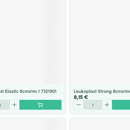
st Elastic 6cmx1m 1 7321901
Leukoplast Strong 8cmx1m
8,15 €
Quantité