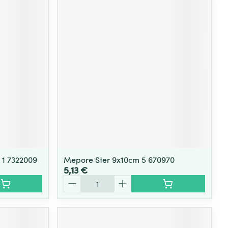
 1 7322009
Mepore Ster 9x10cm 5 670970
5,13 €
Quantité