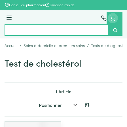
Aller au contenu
Conseil du pharmacien
Livraison rapide
Menu
Cherch
Rechercher
Accueil
/
Soins à domicile et premiers soins
/
Tests de diagnostic
Test de cholestérol
1
Article
Trier par: