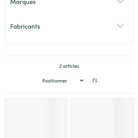
Marques
filter
Fabricants
filter
2
articles
Trier par: