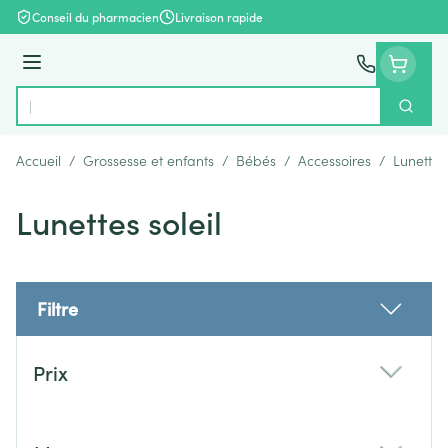
Aller au contenu
Conseil du pharmacien
Livraison rapide
Menu
Cherch
Rechercher
Accueil
/
Grossesse et enfants
/
Bébés
/
Accessoires
/
Lunettes 
Lunettes soleil
Filtre
Passer à la liste des produits
Prix
filter