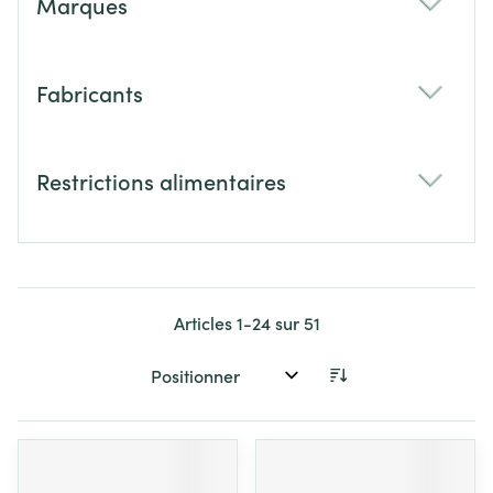
Marques
filter
Fabricants
filter
Restrictions alimentaires
filter
Articles
1
-
24
sur
51
Trier par: