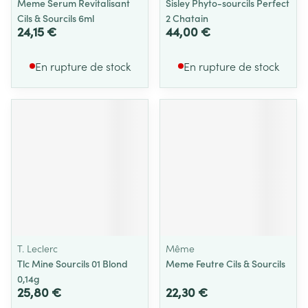
Meme Serum Revitalisant
Sisley Phyto-sourcils Perfect
Cils & Sourcils 6ml
2 Chatain
24,15 €
44,00 €
En rupture de stock
En rupture de stock
T. Leclerc
Même
Tlc Mine Sourcils 01 Blond
Meme Feutre Cils & Sourcils
0,14g
25,80 €
22,30 €