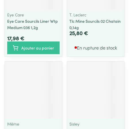
Eye Care
T. Leclerc
Eye Care Sourcils Liner Wtp
Tlc Mine Sourcils 02 Chatain
Medium 036 1,2g
0,14g
25,80 €
17,98 €
En rupture de stock
Ajouter au panier
Même
Sisley