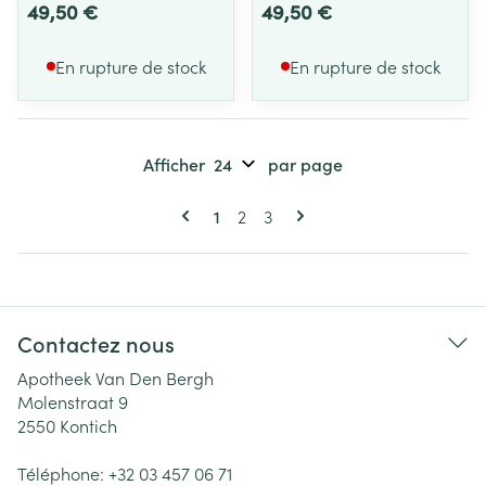
49,50 €
49,50 €
En rupture de stock
En rupture de stock
Afficher
par page
Pages
Vous lisez actuellement la page
Page
Page
1
2
3
Contactez nous
Apotheek Van Den Bergh
Molenstraat 9
2550
Kontich
Téléphone:
+32 03 457 06 71