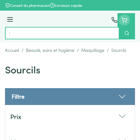
Aller au contenu
Conseil du pharmacien
Livraison rapide
Menu
Cherch
Rechercher
Accueil
/
Beauté, soins et hygiène
/
Maquillage
/
Sourcils
Sourcils
Filtre
Passer à la liste des produits
Prix
filter