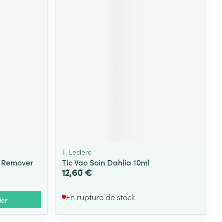
T. Leclerc
h Remover
Tlc Vao Soin Dahlia 10ml
12,60 €
En rupture de stock
ier