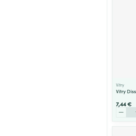
Cheveux
Piluliers et acc
Soins du visag
Taches de pigm
Peau sensible -
Peau mixte
Peau terne
Vitry
Vitry Di
Afficher plus
7,44 €
Quantité
Ronflement