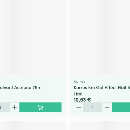
Massage
Afficher plus
Afficher plu
essoires
Masques chirurgique
e
Compléments
Répulsifs an
nutritionnels
entation
 peau irritée
Korres
ssolvant Acetone 75ml
Korres Km Gel Effect Nail 
11ml
10,53 €
Quantité
Autobronzants
Rasage