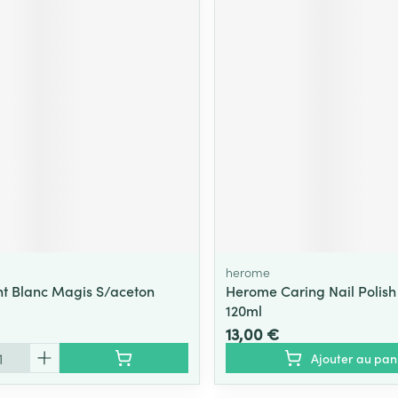
herome
nt Blanc Magis S/aceton
Herome Caring Nail Polis
120ml
13,00 €
Ajouter au pan