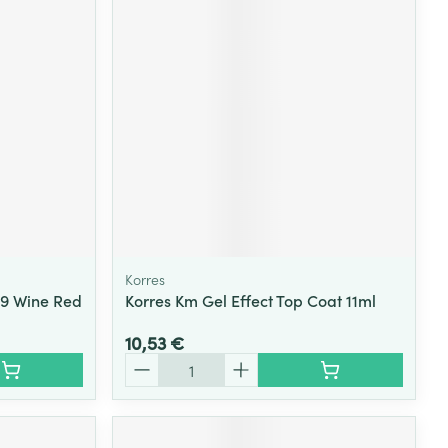
Yeux
s
Afficher plus
ti-insectes
Senteur
Korres
59 Wine Red
Korres Km Gel Effect Top Coat 11ml
10,53 €
Quantité
CBD