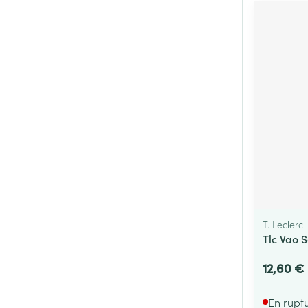
T. Leclerc
Tlc Vao 
12,60 €
En rupt