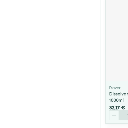
Fraver
Dissolva
1000ml
32,17 €
Quantité