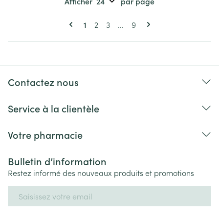
Afficher
par page
Pages
Vous lisez actuellement la page
Page
Page
Page
1
2
3
...
9
Contactez nous
Service à la clientèle
Votre pharmacie
Bulletin d’information
Restez informé des nouveaux produits et promotions
Adresse mail