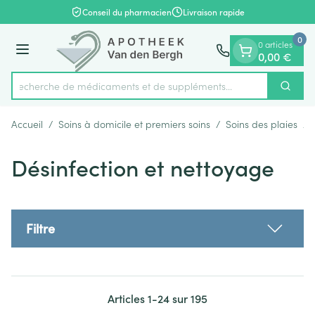
Diapositive 1 de 1
Aller au contenu
Conseil du pharmacien
Livraison rapide
0
0 articles
Menu
0,00 €
Recherche de médicaments et de suppléments...
Cherch
Rechercher
Accueil
/
Soins à domicile et premiers soins
/
Soins des plaies
/
Désinfection et nettoyage
Filtre
Articles
1
-
24
sur
195