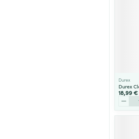
Cheveux
Piluliers et acc
Soins du visag
Taches de pigm
Peau sensible -
Peau mixte
Durex
Peau terne
Durex Cla
18,99 €
Afficher plus
Quantité
Ronflement