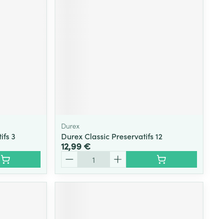
Yeux
s
Afficher plus
ti-insectes
Senteur
Durex
ifs 3
Durex Classic Preservatifs 12
12,99 €
Quantité
CBD