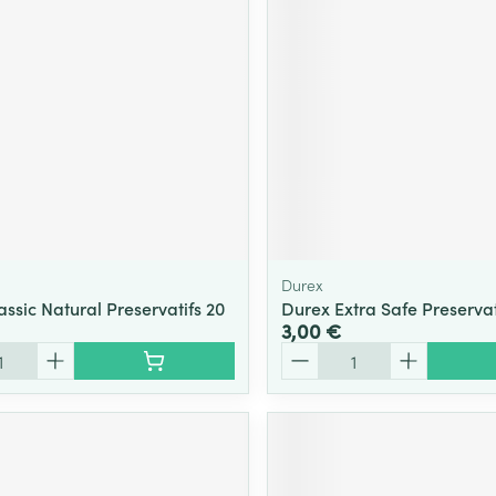
Massage
Afficher plus
Afficher plu
essoires
Masques chirurgique
e
Compléments
Répulsifs an
nutritionnels
entation
 peau irritée
Durex
ssic Natural Preservatifs 20
Durex Extra Safe Preservat
3,00 €
Quantité
Autobronzants
Rasage