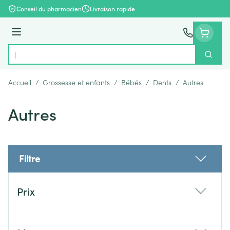
Aller au contenu
Conseil du pharmacien
Livraison rapide
Menu
Cherch
Rechercher
Accueil
/
Grossesse et enfants
/
Bébés
/
Dents
/
Autres
Autres
Filtre
Passer à la liste des produits
Prix
filter