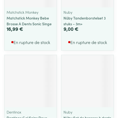
Matchstick Monkey
Nuby
Matchstick Monkey Bebe
Nûby Tandenborstelset 3
Brosse A Dents Sonic Singe
stuks – 3m+
16,99 €
9,00 €
En rupture de stock
En rupture de stock
Dentinox
Nuby
Dentinox Gel Soins Doux
Nûby Set de brosses à dents