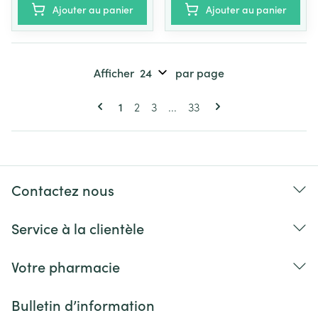
Ajouter au panier
Ajouter au panier
Afficher
par page
Pages
Vous lisez actuellement la page
Page
Page
Page
1
2
3
...
33
Contactez nous
Service à la clientèle
Votre pharmacie
Bulletin d’information