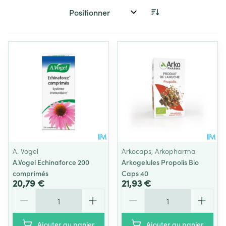
Trier par:
A. Vogel
Arkocaps, Arkopharma
A.Vogel Echinaforce 200
Arkogelules Propolis Bio
comprimés
Caps 40
20,79 €
21,93 €
Quantité
Quantité
Ajouter au panier
Ajouter au panier