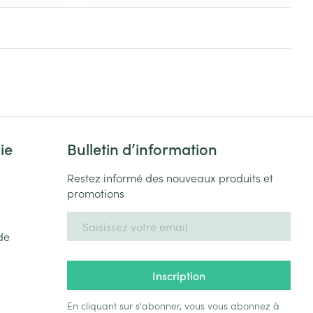
Yeux
s
Afficher plus
ti-insectes
Senteur
ie
Bulletin d’information
Restez informé des nouveaux produits et
promotions
Adresse mail
de
CBD
Inscription
En cliquant sur s'abonner, vous vous abonnez à