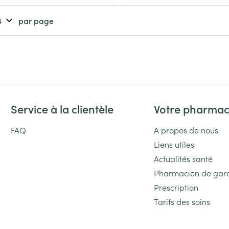
Massage
Afficher plus
Afficher plu
par page
essoires
Masques chirurgique
e
Compléments
Répulsifs an
nutritionnels
entation
 peau irritée
Service à la clientèle
Votre pharmac
FAQ
A propos de nous
Liens utiles
Actualités santé
Pharmacien de gar
Prescription
Autobronzants
Rasage
Tarifs des soins