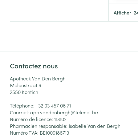
Cheveux
Afficher
Piluliers et acc
Soins du visag
Taches de pigm
Peau sensible -
Contactez nous
Peau mixte
Apotheek Van Den Bergh
Peau terne
Molenstraat 9
2550
Kontich
Afficher plus
Téléphone:
+32 03 457 06 71
Courriel:
apo.vandenbergh@
telenet.be
Numéro de licence:
113102
Ronflement
Pharmacien responsable:
Isabelle Van den Bergh
Numéro TVA:
BE1009186713