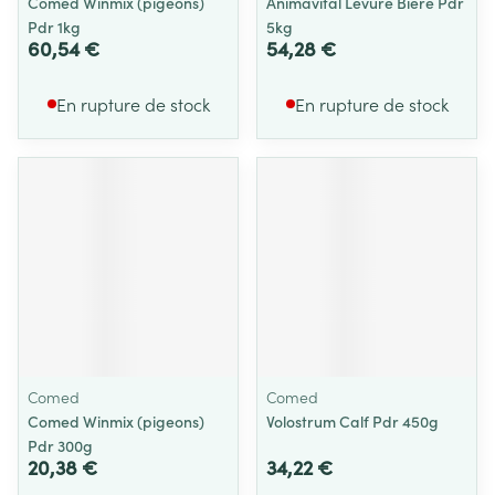
Comed Winmix (pigeons)
Animavital Levure Biere Pdr
Pdr 1kg
5kg
60,54 €
54,28 €
En rupture de stock
En rupture de stock
Comed
Comed
Comed Winmix (pigeons)
Volostrum Calf Pdr 450g
Pdr 300g
20,38 €
34,22 €