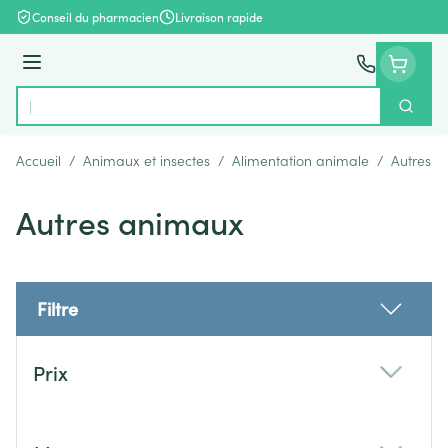
Aller au contenu
Conseil du pharmacien
Livraison rapide
Menu
Cherch
Rechercher
Accueil
/
Animaux et insectes
/
Alimentation animale
/
Autres 
Autres animaux
Filtre
Passer à la liste des produits
Prix
filter