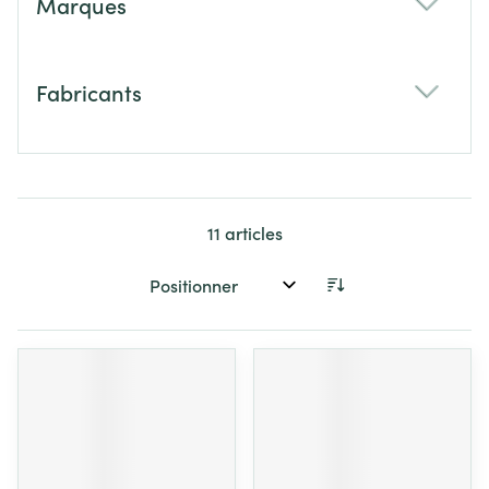
Marques
filter
Fabricants
filter
11
articles
Trier par: