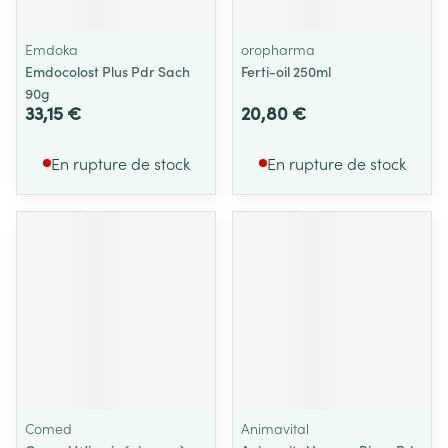
Emdoka
oropharma
Emdocolost Plus Pdr Sach
Ferti-oil 250ml
90g
33,15 €
20,80 €
En rupture de stock
En rupture de stock
Comed
Animavital