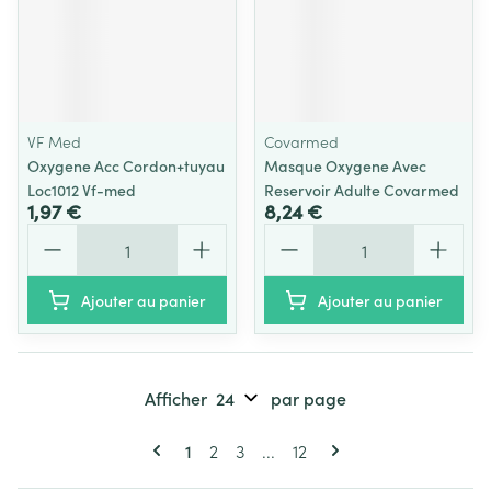
VF Med
Covarmed
Oxygene Acc Cordon+tuyau
Masque Oxygene Avec
Loc1012 Vf-med
Reservoir Adulte Covarmed
1,97 €
8,24 €
Quantité
Quantité
Ajouter au panier
Ajouter au panier
Afficher
par page
Pages
Vous lisez actuellement la page
Page
Page
Page
1
2
3
...
12