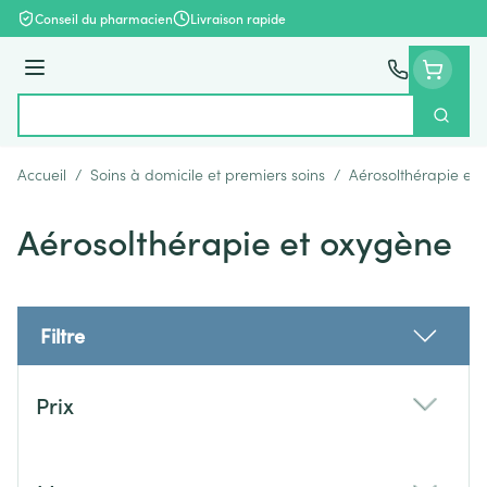
Aller au contenu
Conseil du pharmacien
Livraison rapide
Menu
Cherch
Rechercher
Accueil
/
Soins à domicile et premiers soins
/
Aérosolthérapie et
Aérosolthérapie et oxygène
Filtre
Passer à la liste des produits
Prix
filter