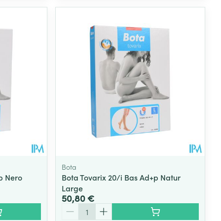
Bota
p Nero
Bota Tovarix 20/i Bas Ad+p Natur
Large
50,80 €
Quantité