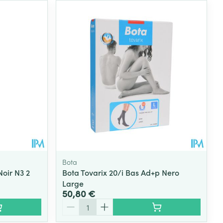
Bota
Noir N3 2
Bota Tovarix 20/i Bas Ad+p Nero
Large
50,80 €
Quantité