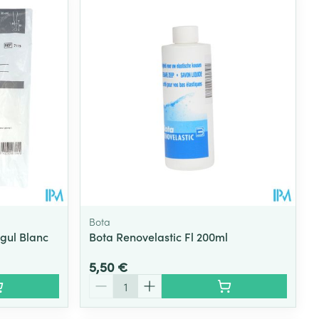
Eau micellaire
s
Yeux
s
Afficher plus
ti-insectes
Senteur
Bota
gul Blanc
Bota Renovelastic Fl 200ml
5,50 €
Quantité
CBD