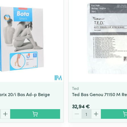
Soin intime
Afficher plu
Ombres à paupières
Massage
Afficher plus
Afficher plu
essoires
Masques chirurgique
e
Compléments
Répulsifs an
nutritionnels
entation
 peau irritée
Ted
arix 20/i Bas Ad-p Beige
Ted Bas Genou 71150 M Re
32,94 €
Quantité
Autobronzants
Rasage