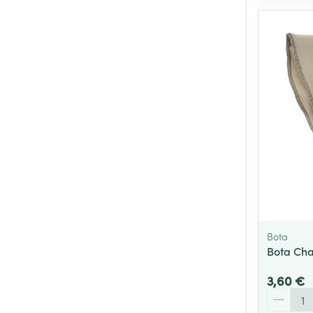
Bota
Bota Cha
3,60 €
Quantité