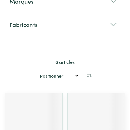
Marques
filter
Fabricants
filter
6
articles
Trier par: