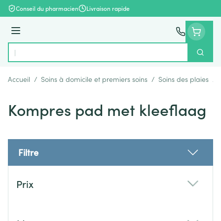
Aller au contenu
Conseil du pharmacien
Livraison rapide
Menu
Cherch
Rechercher
Accueil
/
Soins à domicile et premiers soins
/
Soins des plaies
/
Kompres pad met kleeflaag
Filtre
Passer à la liste des produits
Prix
filter