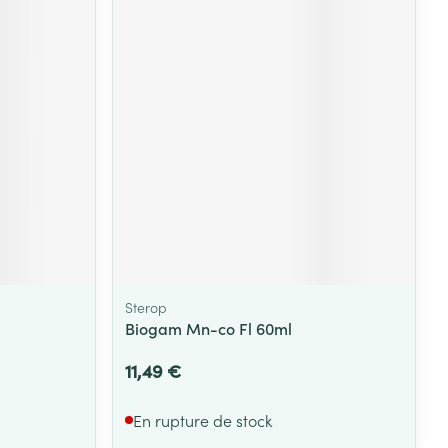
Yeux
s
Afficher plus
ti-insectes
Senteur
Sterop
Biogam Mn-co Fl 60ml
11,49 €
CBD
En rupture de stock