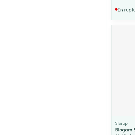
En rupt
Sterop
Biogam S