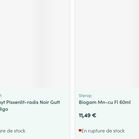
Massage
Afficher plus
Afficher plu
essoires
Masques chirurgique
e
Compléments
Répulsifs an
nutritionnels
entation
 peau irritée
t
Sterop
yt Pissenlit-radis Noir Gutt
Biogam Mn-cu Fl 60ml
ligo
11,49 €
Autobronzants
Rasage
ure de stock
En rupture de stock