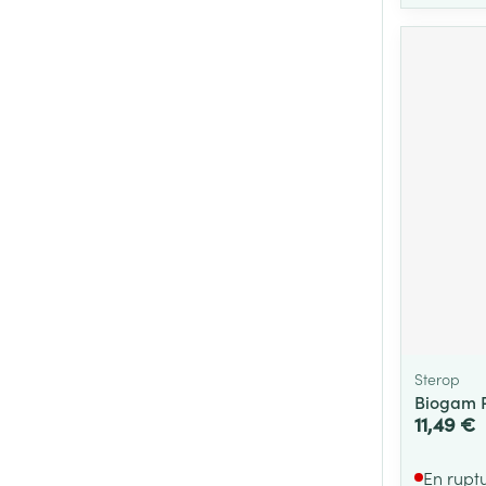
Sterop
Biogam P
11,49 €
En rupt