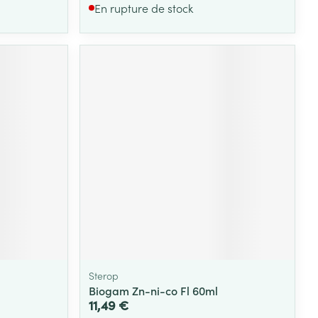
En rupture de stock
Sterop
Biogam Zn-ni-co Fl 60ml
11,49 €