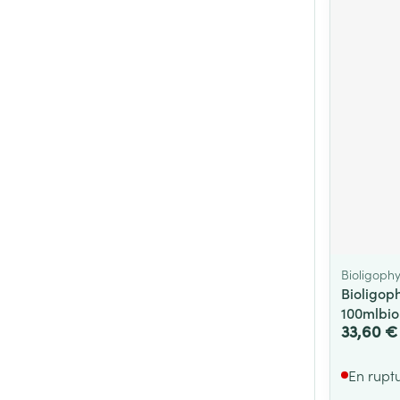
Cheveux
Piluliers et acc
Soins du visag
Taches de pigm
Peau sensible -
Peau mixte
Peau terne
Afficher plus
Bioligophy
Bioligoph
100mlbio
33,60 €
Ronflement
En rupt