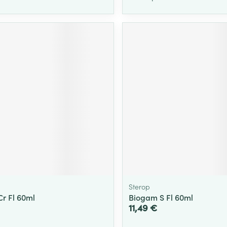
Sterop
r Fl 60ml
Biogam S Fl 60ml
11,49 €