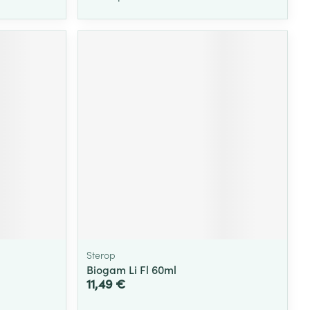
Sterop
Biogam Li Fl 60ml
11,49 €