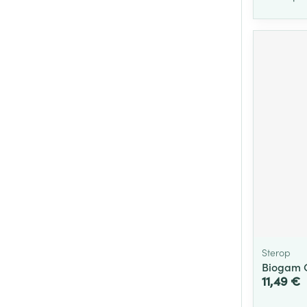
Sterop
Biogam C
11,49 €