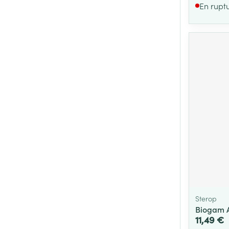
En rupt
Sterop
Biogam A
11,49 €