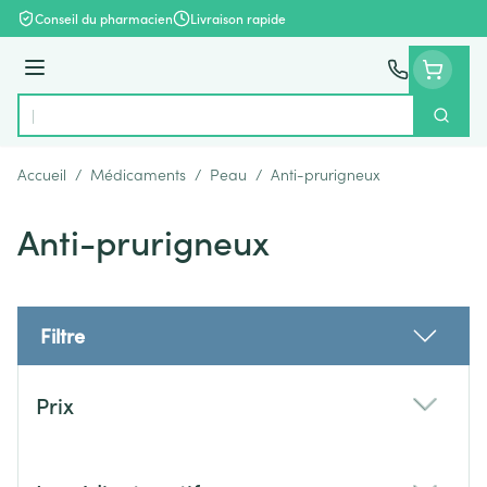
Aller au contenu
Conseil du pharmacien
Livraison rapide
Menu
Cherch
Rechercher
Accueil
/
Médicaments
/
Peau
/
Anti-prurigneux
Anti-prurigneux
Filtre
Passer à la liste des produits
Prix
filter