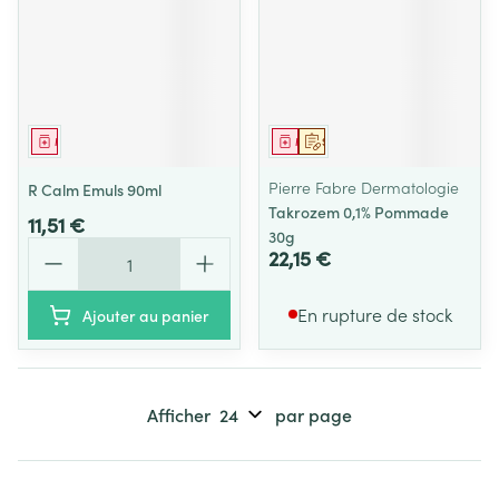
Médicament
Médicament
Sur prescription
Pierre Fabre Dermatologie
R Calm Emuls 90ml
Takrozem 0,1% Pommade
11,51 €
30g
Quantité
22,15 €
En rupture de stock
Ajouter au panier
Afficher
par page