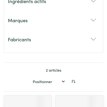
Ingrédients actifs
filter
Marques
filter
Fabricants
filter
2
articles
Trier par: