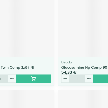
Massage
Afficher plus
Afficher plu
essoires
Masques chirurgique
e
Compléments
Répulsifs an
nutritionnels
entation
 peau irritée
Decola
 Twin Comp 2x84 Nf
Glucosamine Hp Comp 90
54,30 €
Quantité
Autobronzants
Rasage