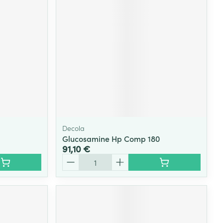
Yeux
s
Afficher plus
ti-insectes
Senteur
Decola
Glucosamine Hp Comp 180
91,10 €
Quantité
CBD