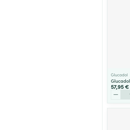
Cheveux
Piluliers et acc
Soins du visag
Taches de pigm
Peau sensible -
Peau mixte
Glucadol
Peau terne
Glucadol
57,95 €
Afficher plus
Quantité
Ronflement