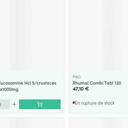
P&G
lucosamine Hcl S/crustaces
Rhumal Combi Tabl 120
47,10 €
x1000mg
En rupture de stock