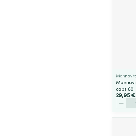
Mannavita
Mannavit
caps 60
29,95 €
Quantité