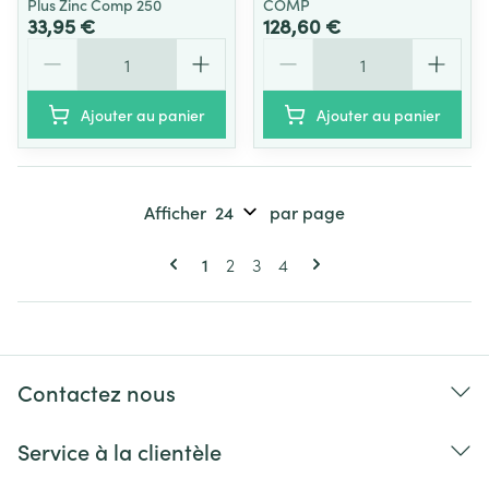
Plus Zinc Comp 250
COMP
33,95 €
128,60 €
Quantité
Quantité
Ajouter au panier
Ajouter au panier
Afficher
par page
Pages
Vous lisez actuellement la page
Page
Page
Page
1
2
3
4
Contactez nous
Service à la clientèle