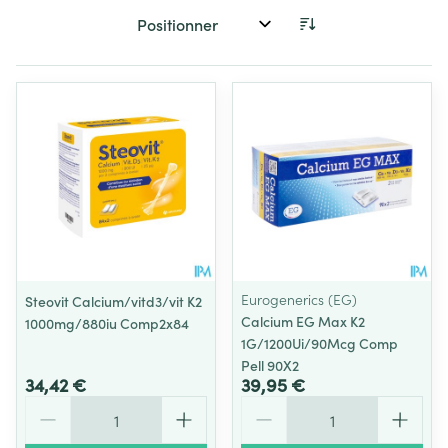
Trier par:
Eurogenerics (EG)
Steovit Calcium/vitd3/vit K2
Calcium EG Max K2
1000mg/880iu Comp2x84
1G/1200Ui/90Mcg Comp
Pell 90X2
34,42 €
39,95 €
Quantité
Quantité