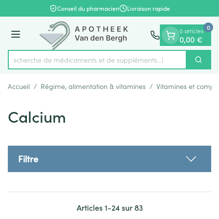
Diapositive 1 de 1
Aller au contenu
Conseil du pharmacien
Livraison rapide
0
0 articles
Menu
0,00 €
Recherche de médicaments et
Cherch
Rechercher
Accueil
/
Régime, alimentation & vitamines
/
Vitamines et compl
Calcium
Filtre
Articles
1
-
24
sur
83