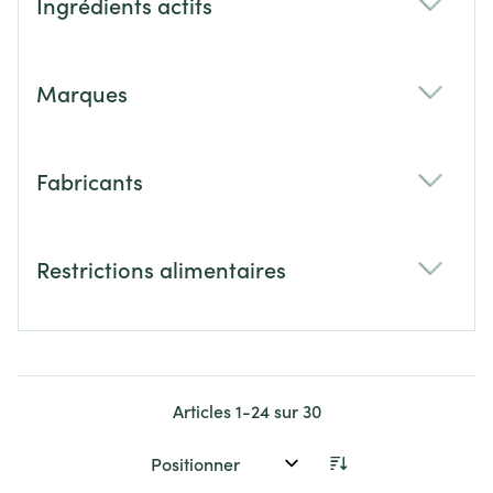
Ingrédients actifs
filter
Marques
filter
Fabricants
filter
Restrictions alimentaires
filter
Articles
1
-
24
sur
30
Trier par: