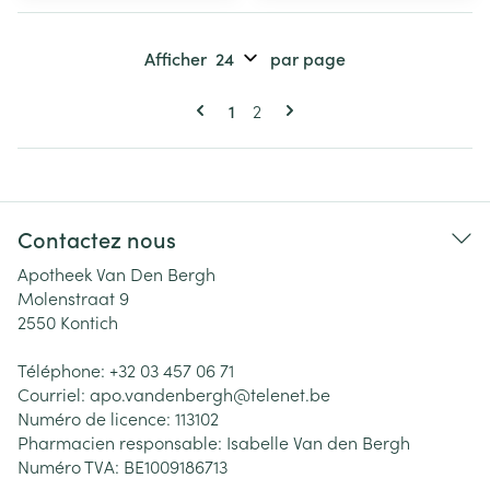
Afficher
par page
Pages
Vous lisez actuellement la page
Page
1
2
Contactez nous
Apotheek Van Den Bergh
Molenstraat 9
2550
Kontich
Téléphone:
+32 03 457 06 71
Courriel:
apo.vandenbergh@
telenet.be
Numéro de licence:
113102
Pharmacien responsable:
Isabelle Van den Bergh
Numéro TVA:
BE1009186713