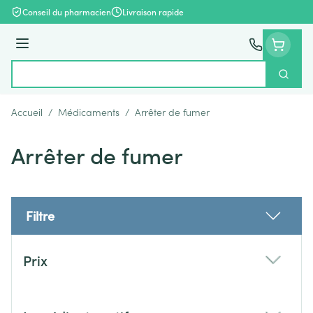
Aller au contenu
Conseil du pharmacien
Livraison rapide
Menu
Cherch
Rechercher
Accueil
/
Médicaments
/
Arrêter de fumer
Arrêter de fumer
Filtre
Passer à la liste des produits
Prix
filter