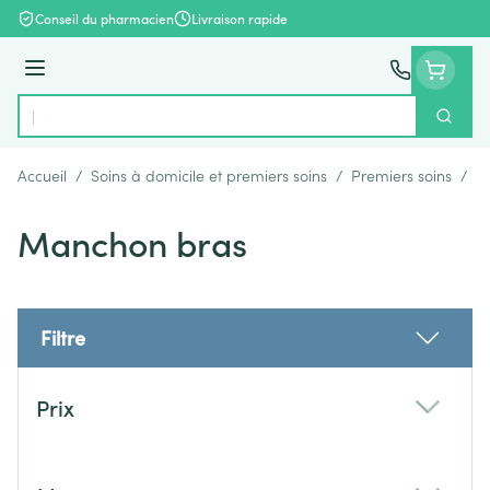
Aller au contenu
Conseil du pharmacien
Livraison rapide
Menu
Cherch
Rechercher
Accueil
/
Soins à domicile et premiers soins
/
Premiers soins
/
B
Manchon bras
Filtre
Passer à la liste des produits
Prix
filter