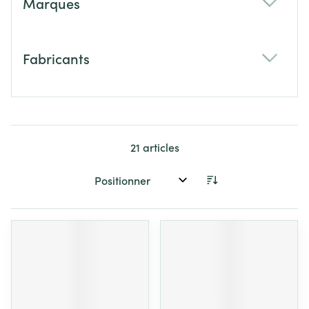
Marques
filter
Fabricants
filter
21
articles
Trier par: