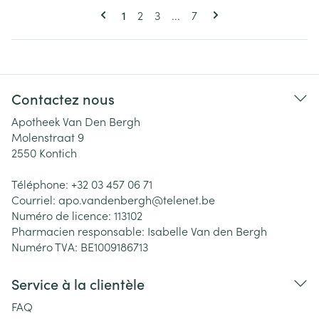
Pages
Vous lisez actuellement la page
Page
Page
Page
1
2
3
...
7
Contactez nous
Apotheek Van Den Bergh
Molenstraat 9
2550
Kontich
Téléphone:
+32 03 457 06 71
Courriel:
apo.vandenbergh@
telenet.be
Numéro de licence:
113102
Pharmacien responsable:
Isabelle Van den Bergh
Numéro TVA:
BE1009186713
Service à la clientèle
FAQ