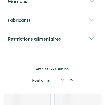
Marques
filter
Fabricants
filter
Restrictions alimentaires
filter
Articles
1
-
24
sur
155
Trier par: