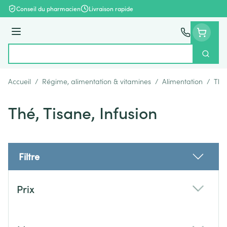
Aller au contenu
Conseil du pharmacien
Livraison rapide
Menu
Cherch
Rechercher
Accueil
/
Régime, alimentation & vitamines
/
Alimentation
/
Thé,
Thé, Tisane, Infusion
Filtre
Passer à la liste des produits
Prix
filter