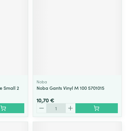
Yeux
s
Afficher plus
ti-insectes
Senteur
Noba
e Small 2
Noba Gants Vinyl M 100 5701015
10,70 €
Quantité
CBD