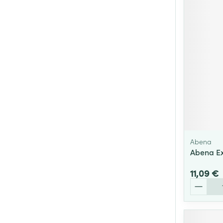
Abena
Abena Ex
11,09 €
Quantité