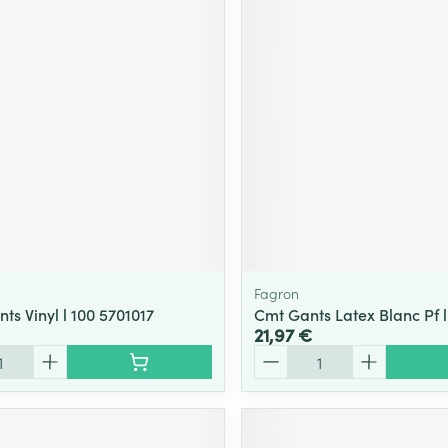
Fagron
s Vinyl l 100 5701017
Cmt Gants Latex Blanc Pf l
21,97 €
Quantité