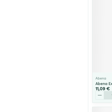
Abena
Abena Exc
11,09 €
Quantité