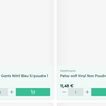
Hartmann
Gants Nitril Bleu S/poudre l
Peha-soft Vinyl Non Poudré
11,48 €
Quantité