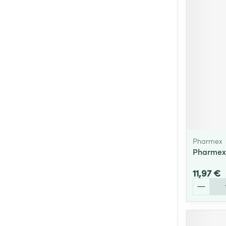
Cheveux
Piluliers et acc
Soins du visag
Taches de pigm
Peau sensible -
Peau mixte
Peau terne
Pharmex
Pharmex 
Afficher plus
11,97 €
Quantité
Ronflement