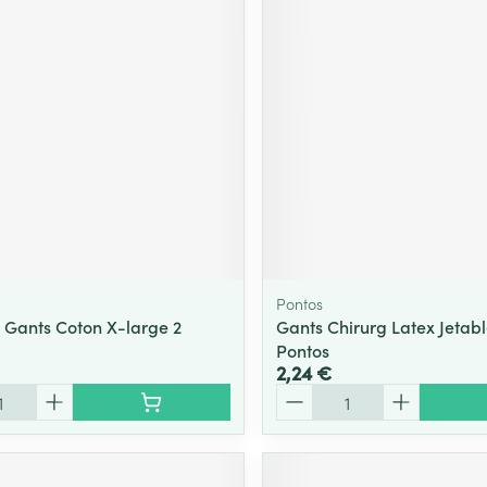
Massage
Afficher plus
Afficher plu
essoires
Masques chirurgique
e
Compléments
Répulsifs an
nutritionnels
entation
 peau irritée
Pontos
Gants Coton X-large 2
Gants Chirurg Latex Jetabl
Pontos
2,24 €
Quantité
Autobronzants
Rasage