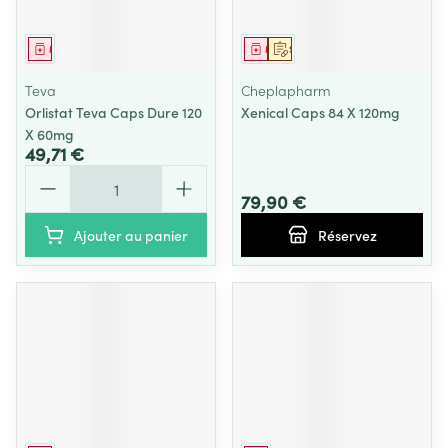
Médicament
Médicament
Sur prescription
Teva
Cheplapharm
Orlistat Teva Caps Dure 120
Xenical Caps 84 X 120mg
X 60mg
49,71 €
Quantité
79,90 €
Ajouter au panier
Réservez