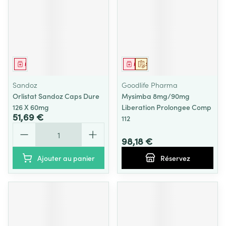
Médicament
Médicament
Sur prescription
Sandoz
Goodlife Pharma
Orlistat Sandoz Caps Dure
Mysimba 8mg/90mg
126 X 60mg
Liberation Prolongee Comp
51,69 €
112
Quantité
98,18 €
Ajouter au panier
Réservez