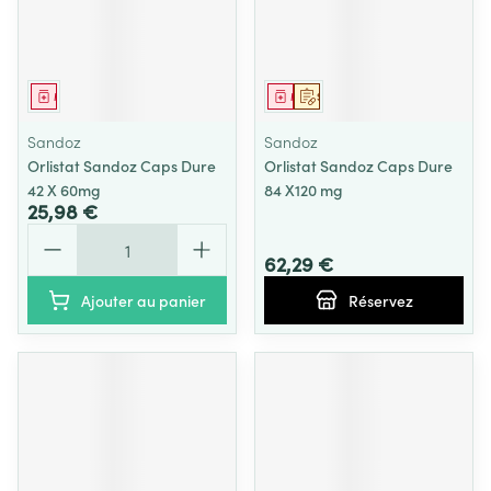
Médicament
Médicament
Sur prescription
Sandoz
Sandoz
Orlistat Sandoz Caps Dure
Orlistat Sandoz Caps Dure
42 X 60mg
84 X120 mg
25,98 €
Quantité
62,29 €
Ajouter au panier
Réservez