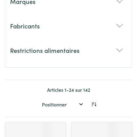
Marques
filter
Fabricants
filter
Restrictions alimentaires
filter
Articles
1
-
24
sur
142
Trier par: