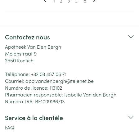
Page
Page
Page
1
2
3
...
6
Contactez nous
Apotheek Van Den Bergh
Molenstraat 9
2550
Kontich
Téléphone:
+32 03 457 06 71
Courriel:
apo.vandenbergh@
telenet.be
Numéro de licence:
113102
Pharmacien responsable:
Isabelle Van den Bergh
Numéro TVA:
BE1009186713
Service à la clientèle
FAQ