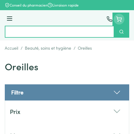
Aller au contenu
Conseil du pharmacien
Livraison rapide
Menu
Cherch
Rechercher
Accueil
/
Beauté, soins et hygiène
/
Oreilles
Oreilles
Filtre
Passer à la liste des produits
Prix
filter