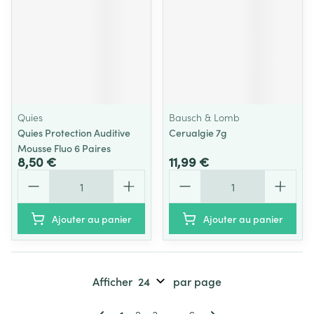
Quies
Bausch & Lomb
Quies Protection Auditive
Cerualgie 7g
Mousse Fluo 6 Paires
8,50 €
11,99 €
Quantité
Quantité
Ajouter au panier
Ajouter au panier
Afficher
par page
Pages
Vous lisez actuellement la page