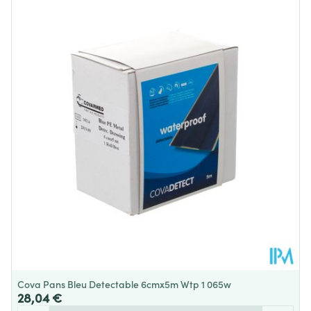
Longueur
107 mm
Profondeur
73 mm
Température ambiante (15°C -
Préservation
25°C)
Cova Pans Bleu Detectable 6cmx5m Wtp 1 065w
28,04 €