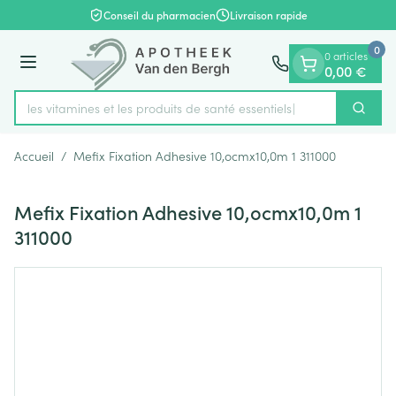
Diapositive 1 de 1
Aller au contenu
Conseil du pharmacien
Livraison rapide
0
0 articles
Menu
0,00 €
rez les vitamines et les produits de santé essentiels
Cherch
Rechercher
Accueil
/
Mefix Fixation Adhesive 10,ocmx10,0m 1 311000
Mefix Fixation Adhesive 10,ocmx10,0m 1
311000