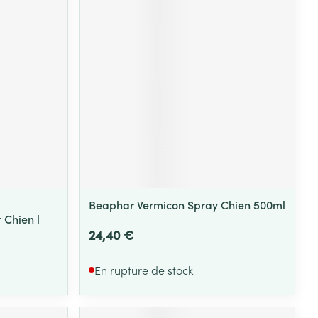
Yeux
s
Afficher plus
ti-insectes
Senteur
Beaphar Vermicon Spray Chien 500ml
 Chien l
24,40 €
En rupture de stock
CBD