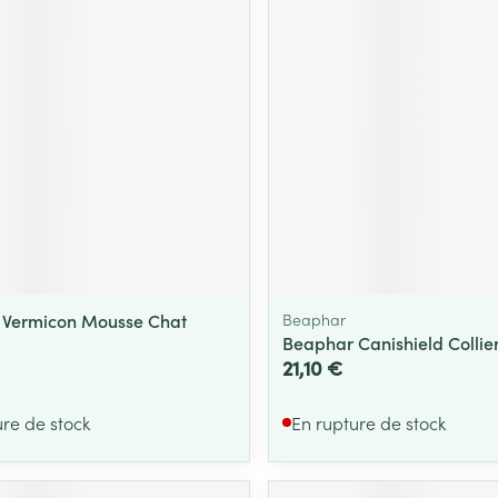
Massage
Afficher plus
Afficher plu
essoires
Masques chirurgique
e
Compléments
Répulsifs an
nutritionnels
entation
 peau irritée
 Vermicon Mousse Chat
Beaphar
Beaphar Canishield Collier
21,10 €
ure de stock
En rupture de stock
Autobronzants
Rasage