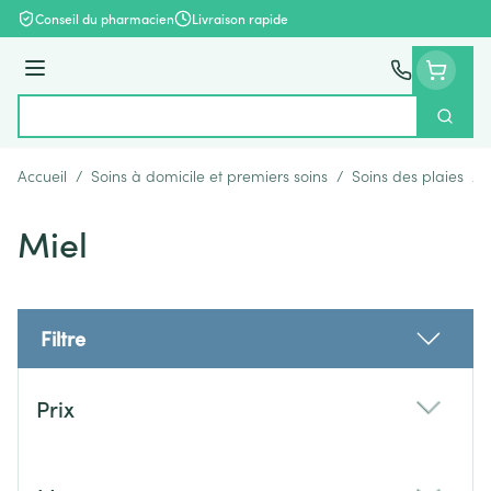
Aller au contenu
Conseil du pharmacien
Livraison rapide
Menu
Cherch
Rechercher
Accueil
/
Soins à domicile et premiers soins
/
Soins des plaies
/
Miel
Filtre
Passer à la liste des produits
Prix
filter