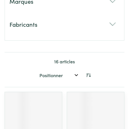
Marques
filter
Fabricants
filter
16
articles
Trier par: