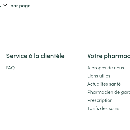
Massage
par page
Afficher plus
Afficher plu
essoires
Masques chirurgique
e
Compléments
Répulsifs an
nutritionnels
entation
Service à la clientèle
Votre pharmac
 peau irritée
FAQ
A propos de nous
Liens utiles
Actualités santé
Pharmacien de gar
Prescription
Tarifs des soins
Autobronzants
Rasage