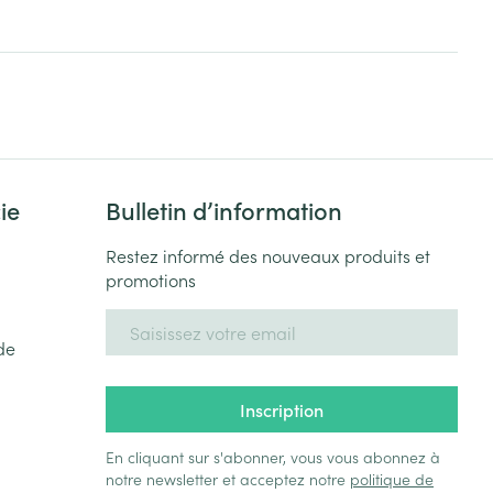
Yeux
s
Afficher plus
ti-insectes
Senteur
ie
Bulletin d’information
Restez informé des nouveaux produits et
promotions
Adresse mail
de
Inscription
CBD
En cliquant sur s'abonner, vous vous abonnez à
notre newsletter et acceptez notre
politique de