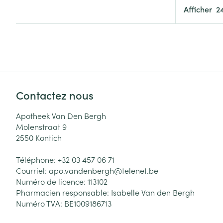
Cheveux
Afficher
Piluliers et acc
Soins du visag
Taches de pigm
Contactez nous
Peau sensible -
Apotheek Van Den Bergh
Peau mixte
Molenstraat 9
Peau terne
2550
Kontich
Afficher plus
Téléphone:
+32 03 457 06 71
Courriel:
apo.vandenbergh@
telenet.be
Numéro de licence:
113102
Pharmacien responsable:
Isabelle Van den Bergh
Ronflement
Numéro TVA:
BE1009186713