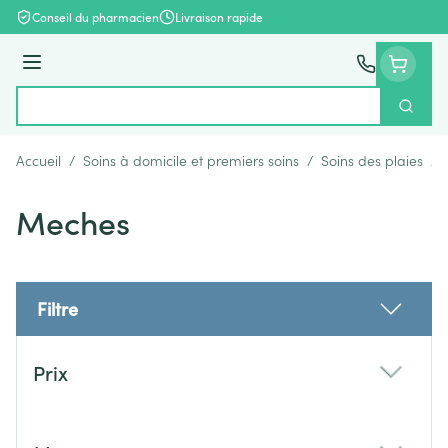
Aller au contenu
Conseil du pharmacien
Livraison rapide
Menu
Cherch
Rechercher
Accueil
/
Soins à domicile et premiers soins
/
Soins des plaies
/
Meches
Filtre
Passer à la liste des produits
Prix
filter