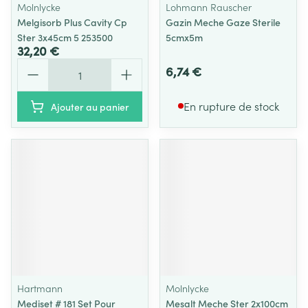
Molnlycke
Lohmann Rauscher
Melgisorb Plus Cavity Cp
Gazin Meche Gaze Sterile
Ster 3x45cm 5 253500
5cmx5m
32,20 €
Quantité
6,74 €
En rupture de stock
Ajouter au panier
Hartmann
Molnlycke
Mediset # 181 Set Pour
Mesalt Meche Ster 2x100cm