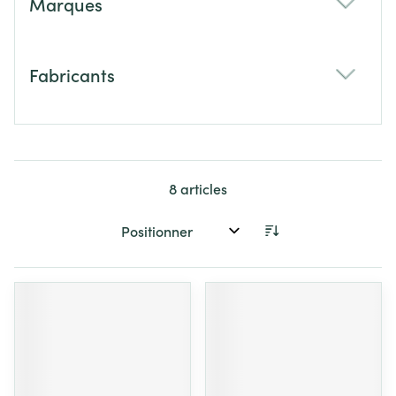
Marques
filter
Fabricants
filter
8
articles
Trier par: