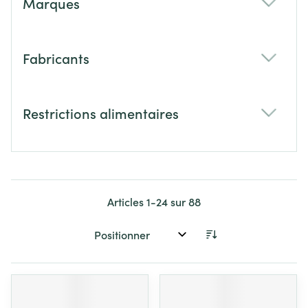
Marques
filter
Fabricants
filter
Restrictions alimentaires
filter
Articles
1
-
24
sur
88
Trier par: