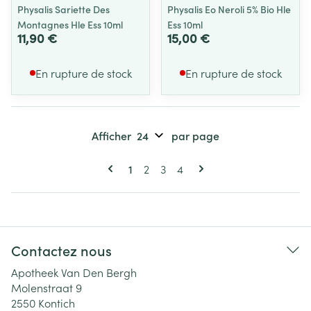
Physalis Sariette Des
Physalis Eo Neroli 5% Bio Hle
Montagnes Hle Ess 10ml
Ess 10ml
11,90 €
15,00 €
En rupture de stock
En rupture de stock
Afficher
par page
Pages
Vous lisez actuellement la page
Page
Page
Page
1
2
3
4
Contactez nous
Apotheek Van Den Bergh
Molenstraat 9
2550
Kontich