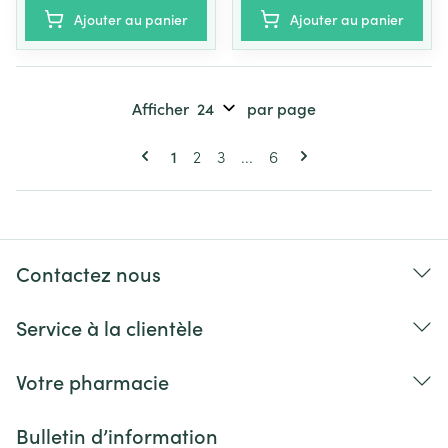
Ajouter au panier
Ajouter au panier
Afficher
par page
Pages
Vous lisez actuellement la page
Page
Page
Page
1
2
3
...
6
Contactez nous
Service à la clientèle
Votre pharmacie
Bulletin d’information