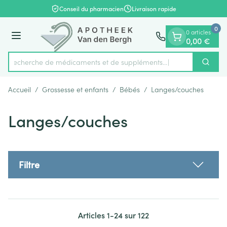
Diapositive 1 de 1
Aller au contenu
Conseil du pharmacien
Livraison rapide
0
0 articles
Menu
0,00 €
Recherche de médicaments et
Cherch
Rechercher
Accueil
/
Grossesse et enfants
/
Bébés
/
Langes/couches
Langes/couches
Filtre
Articles
1
-
24
sur
122