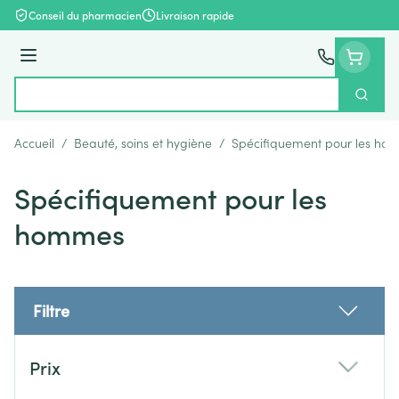
Aller au contenu
Conseil du pharmacien
Livraison rapide
Menu
Cherch
Rechercher
Accueil
/
Beauté, soins et hygiène
/
Spécifiquement pour les ho
Spécifiquement pour les
hommes
Filtre
Passer à la liste des produits
Prix
filter