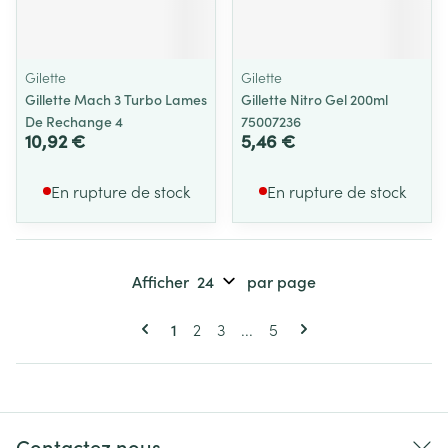
Gilette
Gilette
Gillette Mach 3 Turbo Lames
Gillette Nitro Gel 200ml
De Rechange 4
75007236
10,92 €
5,46 €
En rupture de stock
En rupture de stock
Afficher
par page
Pages
Vous lisez actuellement la page
Page
Page
Page
1
2
3
...
5
Contactez nous