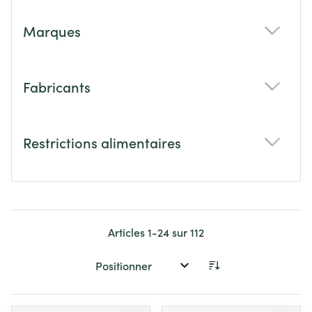
Marques
filter
Fabricants
filter
Restrictions alimentaires
filter
Articles
1
-
24
sur
112
Trier par: