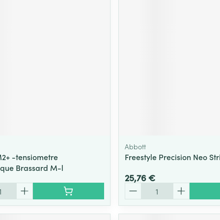
Abbott
2+ -tensiometre
Freestyle Precision Neo Str
que Brassard M-l
25,76 €
Quantité