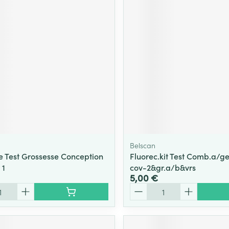
Belscan
e Test Grossesse Conception
Fluorec.kit Test Comb.a/g
 1
cov-2&gr.a/b&vrs
5,00 €
Quantité