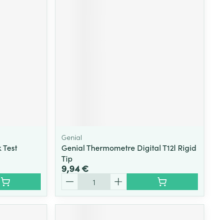
Yeux
s
Afficher plus
ti-insectes
Senteur
Genial
 Test
Genial Thermometre Digital T12l Rigid
Tip
9,94 €
Quantité
CBD