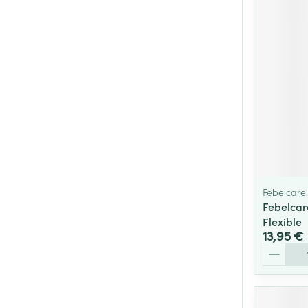
Cheveux
Piluliers et acc
Soins du visag
Taches de pigm
Peau sensible -
Peau mixte
Peau terne
Febelcare
Febelcar
Afficher plus
Flexible
13,95 €
Quantité
Ronflement