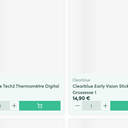
Massage
Afficher plus
Afficher plu
essoires
Masques chirurgique
e
Compléments
Répulsifs an
nutritionnels
entation
 peau irritée
Clearblue
e Tech2 Thermomètre Digital
Clearblue Early Vision Stick
Grossesse 1
14,90 €
Quantité
Autobronzants
Rasage