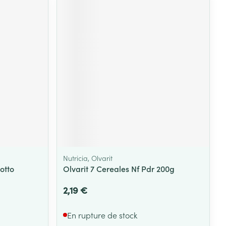
Yeux
s
Afficher plus
ti-insectes
Senteur
Nutricia, Olvarit
otto
Olvarit 7 Cereales Nf Pdr 200g
2,19 €
CBD
En rupture de stock