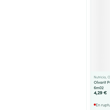
Cheveux
Piluliers et acc
Soins du visag
Taches de pigm
Peau sensible -
Peau mixte
Peau terne
Afficher plus
Nutricia, O
Olvarit P
6m02
4,29 €
Ronflement
En rupt