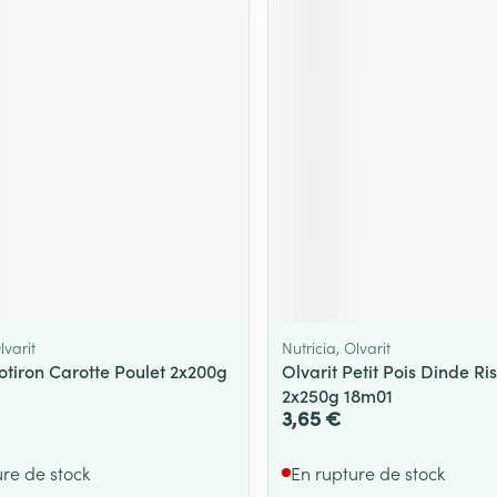
Massage
Afficher plus
Afficher plu
essoires
Masques chirurgique
e
Compléments
Répulsifs an
nutritionnels
entation
 peau irritée
lvarit
Nutricia, Olvarit
otiron Carotte Poulet 2x200g
Olvarit Petit Pois Dinde Ris
2x250g 18m01
3,65 €
Autobronzants
Rasage
ure de stock
En rupture de stock