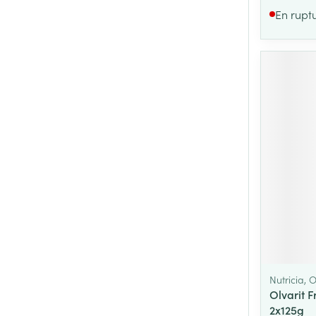
En rupt
Nutricia, O
Olvarit
2x125g