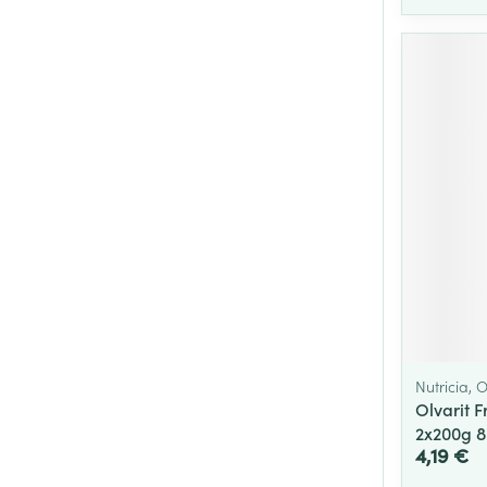
Nutricia, O
Olvarit 
2x200g 
4,19 €