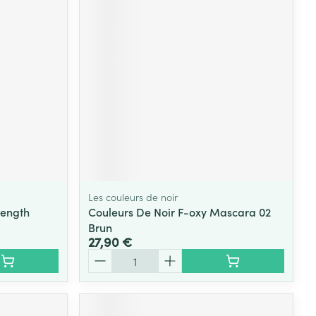
Yeux
s
Afficher plus
ti-insectes
Senteur
Les couleurs de noir
Length
Couleurs De Noir F-oxy Mascara 02
Brun
27,90 €
Quantité
CBD