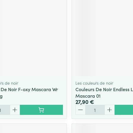
Massage
Afficher plus
Afficher plu
essoires
Masques chirurgique
e
Compléments
Répulsifs an
nutritionnels
entation
 peau irritée
rs de noir
Les couleurs de noir
 De Noir F-oxy Mascara Wr
Couleurs De Noir Endless 
1g
Mascara 01
27,90 €
Quantité
Autobronzants
Rasage