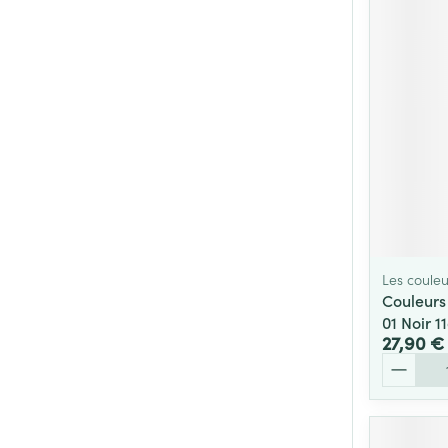
Cheveux
Piluliers et acc
Soins du visag
Taches de pigm
Peau sensible -
Peau mixte
Peau terne
Les couleu
Couleurs
Afficher plus
01 Noir 1
27,90 €
Quantité
Ronflement