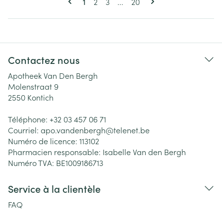
Vous lisez actuellement la page
Page
Page
Page
1
2
3
...
20
Contactez nous
Apotheek Van Den Bergh
Molenstraat 9
2550
Kontich
Téléphone:
+32 03 457 06 71
Courriel:
apo.vandenbergh@
telenet.be
Numéro de licence:
113102
Pharmacien responsable:
Isabelle Van den Bergh
Numéro TVA:
BE1009186713
Service à la clientèle
FAQ