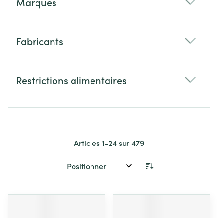
Marques
filter
Fabricants
filter
Restrictions alimentaires
filter
Articles
1
-
24
sur
479
Trier par: