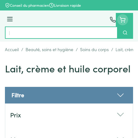
Aller au contenu
Conseil du pharmacien
Livraison rapide
Menu
Cherch
Rechercher
Accueil
/
Beauté, soins et hygiène
/
Soins du corps
/
Lait, crème
Lait, crème et huile corporel
Filtre
Passer à la liste des produits
Prix
filter