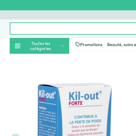
Aller au contenu
Rechercher
Toutes les
Promotions
Beauté, soins 
catégories
Promotions
Beauté, soins et
Soins du cuir c
Minceur
Grossesse
Mémoire
Aromathérapie
Lentilles et lune
Insectes
Système gastro-
Kil Out Forte Caps 60
hygiène
des cheveux
Afficher le sous-menu pour la 
Substituts de r
Lingerie de ma
Diffuseur
Produits pour le
Soins des piqûr
Antiacides
Peignes - démê
Régime, alimentation &
Sexualité
Réducteur d'ap
Allaitement
Huiles essentiel
Lunettes
Anti Insectes
Foie, vésicule bi
cheveux
vitamines
pancréas
Afficher le sous-menu pour la
Ventre plat
Soins du corps
Complexe - co
Pince tiques
Irritation du cu
Nausées vomis
cheveux abîmé
Brûleurs de gra
Vitamines et c
Jambes lourde
Grossesse et enfants
nutritionnels
Laxatifs
Afficher le sous-menu pour la 
Produits coiffan
Afficher plus
Oligo-élément
Chiens
spray