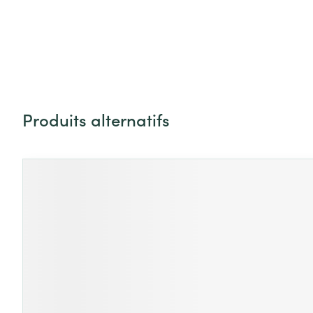
Accessoires aé
Pieds secs, call
crevasses
Oxygène
Système respir
Ampoules
Callosités
Cors
Muscles et arti
Produits alternatifs
Afficher plus
Appuyez sur cette touche pour accéder à la navigat
Il est possible de naviguer entre les éléments du carrouse
Appuyer sur pour sauter le carrousel
Infections
Aiguilles et ser
Seringues
Spécifiquement
hommes
Solution inject
Poux
Soins du corps
Aiguilles
Déodorants
Aiguilles stylo
Diagnostiques
Soins du visag
Afficher plus