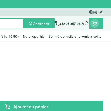
FR
Passer
Langues
Chercher
+32 03 457 06 71
Menu client
Vitalité 50+
Naturopathie
Soins à domicile et premiers soins
t compléments
tielles
s
ièvre
Mains
Nutrithérapie et bien-être
Vue
Gemmothérapie
Incontinence
Chevaux
Minéraux, vitamines et
s
toniques
rge
ants
Soins des mains
Yeux
Alèses
Minéraux
rticulations
Bas de contention
fièvre
 maternité
Hygiène des mains
Nez
Culottes d'incontinence
ts - détox
Vitamines
giene
Manucure & pédicure
Gorge
Protections
nés
t compléments
Os, muscles et articulations
Slips absorbants
s
anatomiques
Afficher plus
Ajouter au panier
apie
oiseaux
Phytothérapie
Soins des plaies
s