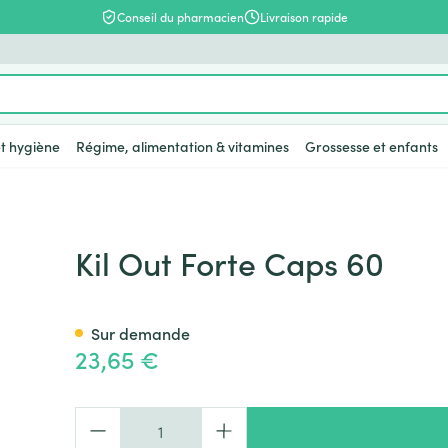
Conseil du pharmacien
Livraison rapide
et hygiène
Régime, alimentation & vitamines
Grossesse et enfants
hevelu et
ttes
intestinal
Soins du corps
Alimentation
Bébés
Prostate
Fleurs de Bach
Bas, collants et
Alimentation animale
Toux
Lèvres
Vitamines e
Enfants
Ménopause
Huiles essen
Lingerie
Supplément
Douleur et f
Kil Out Forte Caps 60
chaussettes
alimentaire
catégorie Beauté, soins et hygiène
epas
ternité
ntilles
es d'insectes
Bain et douche
Thé, Tisane, Infusion
Sucettes et accessoires
Chien
Toux sèche
Hydratants
Poux
Soutiens-go
bébés - enf
ler les
Bas
Vitamine A
Ronflements
Muscles et a
pétit
les
liaire et
Déodorants
Aliments pour bébés
Langes/couches
Chat
Toux grasse
Boutons de 
Dents
Lingerie de
Sur demande
Collants
Anti-oxydan
23,65 €
 catégorie Régime, alimentation & vitamines
mbinaisons
Problèmes cutanés, peau
Alimentation de sport
Dents
Autres animaux
Mix toux sèche - toux
Soins et hy
ir chevelu -
Chaussettes
Acides ami
sement
irritée
grasse
s
isses
ompléments
Alimentation spécifique
Alimentation - lait
Vitamines e
s
Piluliers
Piles
Calcium
Épilation
Massage - inhalations
nutritionnel
Quantité
catégorie Grossesse et enfants
ts - gel &
Afficher plus
Afficher plus
s
Tisanes
Chat
Luminothér
Pigeons et 
Afficher plu