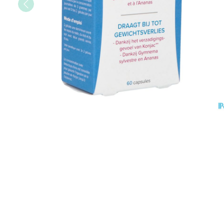
Afficher plus
Afficher plus
Vitalité 50+
Afficher le sous-menu pour la 
Soins des chev
Naturopathie
Afficher plus
Huiles végétale
Griffes et sabot
Afficher le sous-menu pour la
Soins à domicil
Peau
Soins à domicile et
Piles
Désinfecter
premiers soins
Digestion
Afficher le sous-menu pour la 
Bouche
Accessoires
Mycoses
Animaux et insectes
Bouche sèche
Matériel stérile
Boutons de fièv
Afficher le sous-menu pour la
Pelage, peau 
antiviraux
Brosses à dents
Médicaments
Anti-prurigneu
Accessoires int
Afficher le sous-menu pour l
fil dentaire
Prothèses dent
Afficher plus
Aérosolthérapie
Jambes lourde
oxygène
Tablettes
appareils aéro
Pieds et jambe
Crème, gel et 