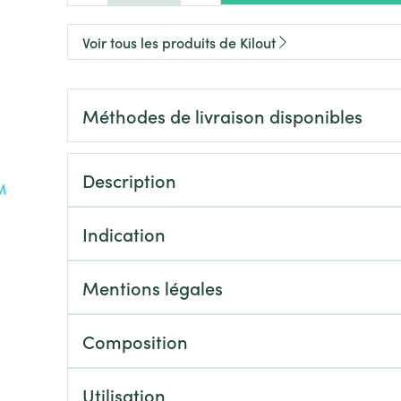
Afficher plus
Afficher plu
catégorie Vitalité 50+
eux
Voir tous les produits de Kilout
s
s
Homéopathie
Muscles et articulations
Humeur et s
 catégorie Naturopathie
e
Soins des plaies
Yeux
Premiers so
Nez
Méthodes de livraison disponibles
Feutre
Anti-infectieux
Podologie
Tablettes
Oreilles
Yeux
catégorie Soins à domicile et premiers soins
Nez
Yeux
Gants
Antiallergiques et anti-
Cold - Hot t
Sprays - go
inflammatoires
chaud/froid
Spray
Lavage ocul
re -
Cicatrisants
Description
 catégorie Animaux et insectes
ou plumage
Accessoires
Décongestionnnants
Boîtes à pa
 électriques
Collyre
Brûlures
x
Glaucome
Dispositifs
erdentaires -
Indication
Crème - gel
Afficher plus
a catégorie Médicaments
Afficher plus
Afficher plu
Yeux secs
aires
Mentions légales
Afficher plu
 et
s
Diabète
Coeur et système
Stomie
Diluant et 
Composition
vasculaire
sang
Glucomètre
Poche stom
sol
s
Ongles
Protection s
Utilisation
spray
Bandelettes de test et
Plaque stom