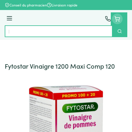
Aller au contenu
Conseil du pharmacien
Livraison rapide
Menu
Cherch
Rechercher
Fytostar Vinaigre 1200 Maxi Comp 120