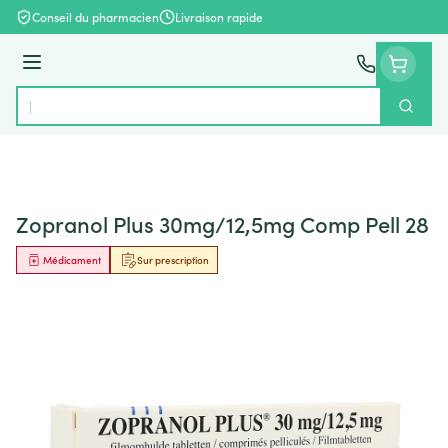
Aller au contenu
Conseil du pharmacien
Livraison rapide
Menu
Cherch
Rechercher
Zopranol Plus 30mg/12,5mg Comp Pell 28
Médicament
Sur prescription