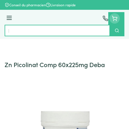
Aller au contenu
Conseil du pharmacien
Livraison rapide
Menu
Cherch
Rechercher
Zn Picolinat Comp 60x225mg Deba