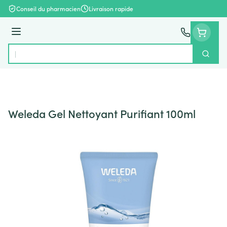
Aller au contenu
Conseil du pharmacien
Livraison rapide
Menu
Cherch
Rechercher
Weleda Gel Nettoyant Purifiant 100ml