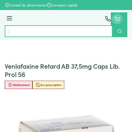
Aller au contenu
Conseil du pharmacien
Livraison rapide
Menu
Cherch
Rechercher
Venlafaxine Retard AB 37,5mg Caps Lib.
Prol 56
Médicament
Sur prescription