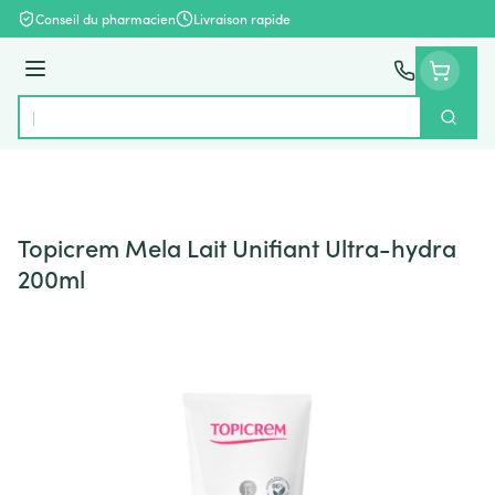
Aller au contenu
Conseil du pharmacien
Livraison rapide
Menu
Cherch
Rechercher
Topicrem Mela Lait Unifiant Ultra-hydra
200ml