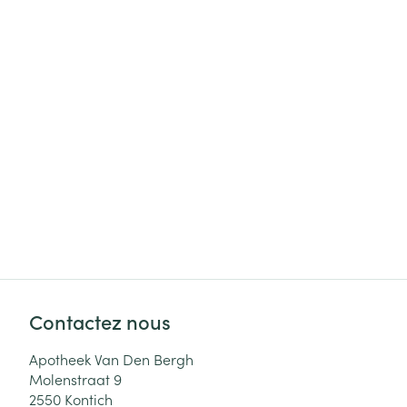
Cheveux
Piluliers et acc
Soins du visag
Taches de pigm
Peau sensible -
Peau mixte
Peau terne
Afficher plus
Contactez nous
Ronflement
Apotheek Van Den Bergh
Molenstraat 9
2550
Kontich