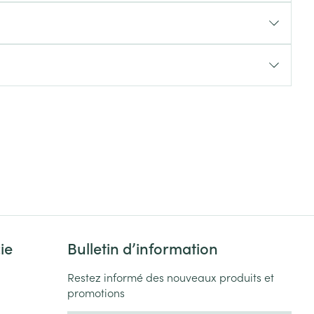
Yeux
s
Afficher plus
ti-insectes
Senteur
ie
Bulletin d’information
CBD
Restez informé des nouveaux produits et
promotions