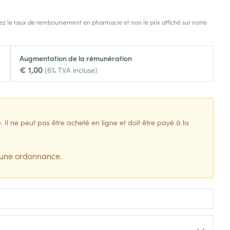
s
Afficher plus
z le taux de remboursement en pharmacie et non le prix affiché sur notre
tress
Puces et tiques
ins
Tests de diagnostic
Gorge et bouche
Augmentation de la rémunération
Alcootest
Comprimés à sucer
€ 1,00
(6% TVA incluse)
Bouche, gueule ou bec
Oreilles
hérapie -
uttes
Tensiomètre
Spray - solution
aire
Bouchons d'oreilles
Test de cholestérol
nsements
Nettoyage des oreilles
Cardiofréquencemètre
l ne peut pas être acheté en ligne et doit être payé à la
 médicaux
Gouttes auriculaires
Afficher plus
s
 une ordonnance.
s
coagulant du
Matériel paramédical
Hémorroïdes
ie
Respiration et oxygène
olaire
Hygiène
ie
Salle de bains