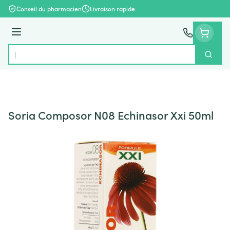
Aller au contenu
Conseil du pharmacien
Livraison rapide
Menu
Cherch
Rechercher
Soria Composor N08 Echinasor Xxi 50ml