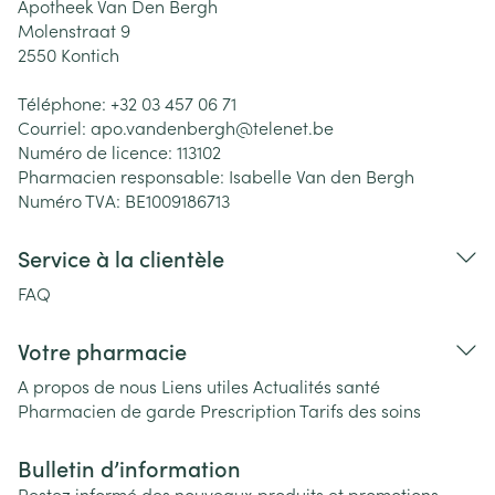
Apotheek Van Den Bergh
Molenstraat 9
2550
Kontich
Téléphone:
+32 03 457 06 71
Courriel:
apo.vandenbergh@
telenet.be
Numéro de licence:
113102
Pharmacien responsable:
Isabelle Van den Bergh
Numéro TVA:
BE1009186713
Service à la clientèle
FAQ
Votre pharmacie
A propos de nous
Liens utiles
Actualités santé
Pharmacien de garde
Prescription
Tarifs des soins
Bulletin d’information
Restez informé des nouveaux produits et promotions