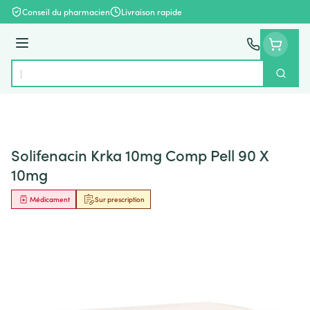
Aller au contenu
Conseil du pharmacien
Livraison rapide
Menu
Cherch
Rechercher
Solifenacin Krka 10mg Comp Pell 90 X
10mg
Médicament
Sur prescription