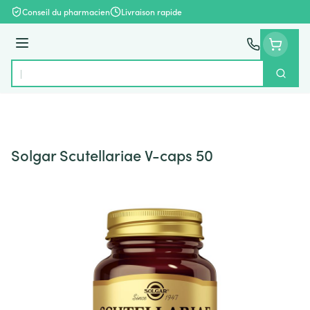
Aller au contenu
Conseil du pharmacien
Livraison rapide
Menu
Cherch
Rechercher
Solgar Scutellariae V-caps 50