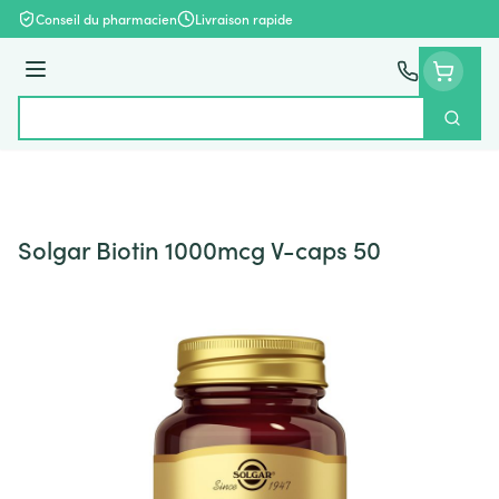
Aller au contenu
Conseil du pharmacien
Livraison rapide
Menu
Cherch
Rechercher
Solgar Biotin 1000mcg V-caps 50