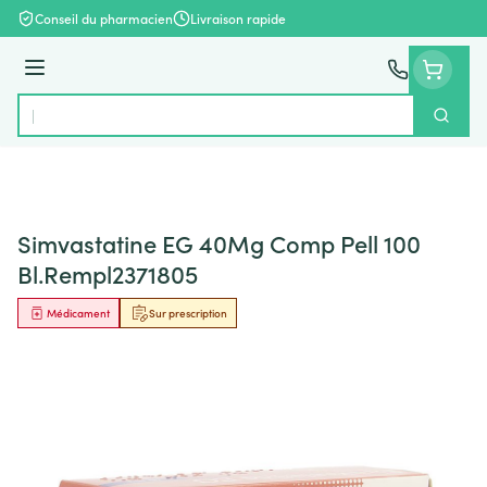
Aller au contenu
Conseil du pharmacien
Livraison rapide
Menu
Cherch
Rechercher
Simvastatine EG 40Mg Comp Pell 100
Bl.Rempl2371805
Médicament
Sur prescription