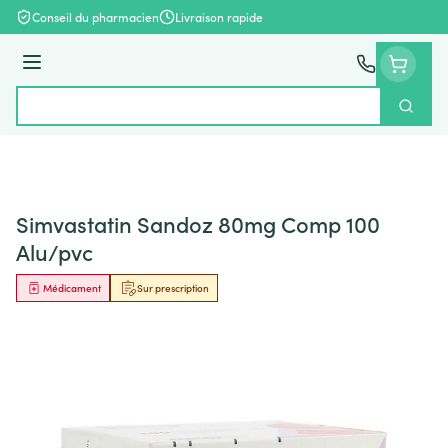
Aller au contenu
Conseil du pharmacien
Livraison rapide
Menu
Cherch
Rechercher
Simvastatin Sandoz 80mg Comp 100
Alu/pvc
Médicament
Sur prescription